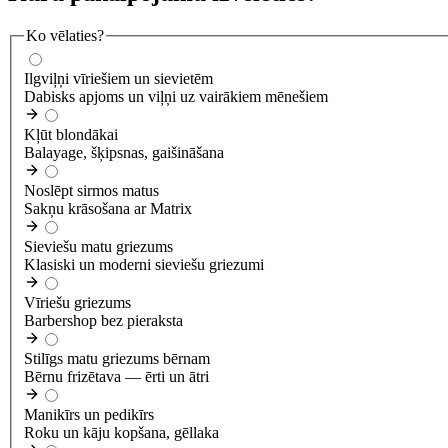
Ko vēlaties?
Ilgviļņi vīriešiem un sievietēm
Dabisks apjoms un viļņi uz vairākiem mēnešiem
Kļūt blondākai
Balayage, šķipsnas, gaišināšana
Noslēpt sirmos matus
Sakņu krāsošana ar Matrix
Sieviešu matu griezums
Klasiski un moderni sieviešu griezumi
Vīriešu griezums
Barbershop bez pieraksta
Stilīgs matu griezums bērnam
Bērnu frizētava — ērti un ātri
Manikīrs un pedikīrs
Roku un kāju kopšana, gēllaka