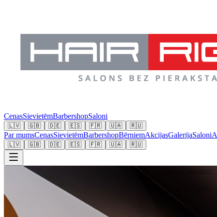
Cenas
Sievietēm
Barbershop
Saloni
🇱🇻
🇬🇧
🇩🇪
🇪🇸
🇫🇷
🇺🇦
🇷🇺
Par mums
Cenas
Sievietēm
Barbershop
Bērniem
Akcijas
Galerija
Saloni
A
🇱🇻
🇬🇧
🇩🇪
🇪🇸
🇫🇷
🇺🇦
🇷🇺