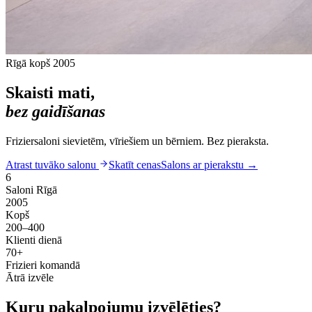
Rīgā kopš 2005
Skaisti mati,
bez gaidīšanas
Friziersaloni sievietēm, vīriešiem un bērniem. Bez pieraksta.
Atrast tuvāko salonu
Skatīt cenas
Salons ar pierakstu
→
6
Saloni Rīgā
2005
Kopš
200–400
Klienti dienā
70+
Frizieri komandā
Ātrā izvēle
Kuru pakalpojumu izvēlēties?