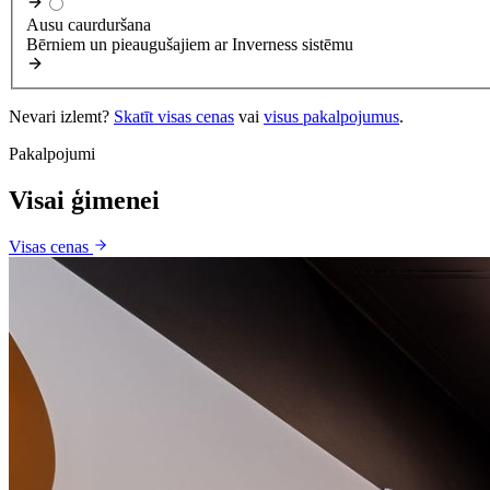
Ausu caurduršana
Bērniem un pieaugušajiem ar Inverness sistēmu
Nevari izlemt?
Skatīt visas cenas
vai
visus pakalpojumus
.
Pakalpojumi
Visai ģimenei
Visas cenas