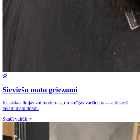
Sieviešu matu griezumi
Klasiskas līnijas vai modernas, drosmīgas variācijas — atbilstoši
tavam matu tipam.
Skatīt vairāk