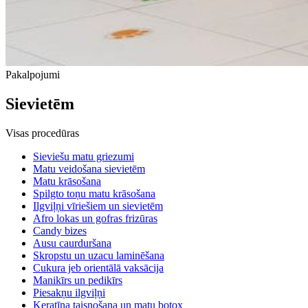
Pakalpojumi
Sievietēm
Visas procedūras
Sieviešu matu griezumi
Matu veidošana sievietēm
Matu krāsošana
Spilgto toņu matu krāsošana
Ilgviļņi vīriešiem un sievietēm
Afro lokas un gofras frizūras
Candy bizes
Ausu caurduršana
Skropstu un uzacu laminēšana
Cukura jeb orientālā vaksācija
Manikīrs un pedikīrs
Piesakņu ilgviļņi
Keratīna taisnošana un matu botox