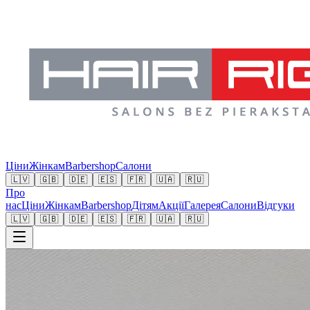
Ціни
Жінкам
Barbershop
Салони
🇱🇻
🇬🇧
🇩🇪
🇪🇸
🇫🇷
🇺🇦
🇷🇺
Про
нас
Ціни
Жінкам
Barbershop
Дітям
Акції
Галерея
Салони
Відгуки
🇱🇻
🇬🇧
🇩🇪
🇪🇸
🇫🇷
🇺🇦
🇷🇺