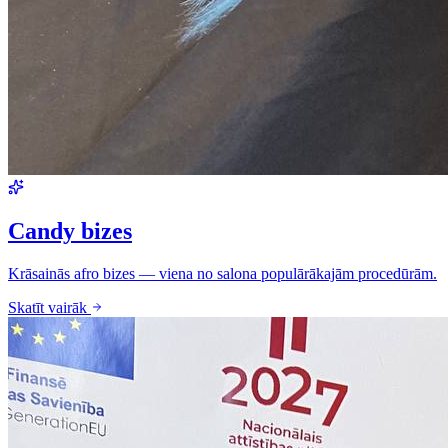
Candy bizes
Krāsainās afro bizes — viena no salona populārākajām procedūrām.
Skatīt vairāk