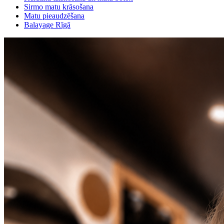
Sirmo matu krāsošana
Matu pieaudzēšana
Balayage Rīgā