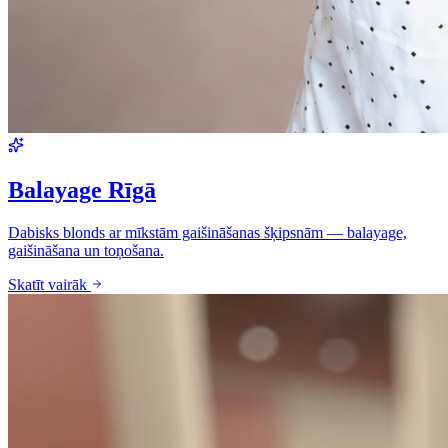
Balayage Rīgā
Dabisks blonds ar mīkstām gaišināšanas šķipsnām — balayage,
gaišināšana un toņošana.
Skatīt vairāk