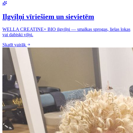
Ilgviļņi vīriešiem un sievietēm
WELLA CREATINE+ BIO ilgviļņi — smalkas sprogas, lielas lokas
vai dabiski viļņi.
Skatīt vairāk