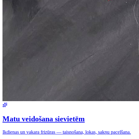
Matu veidošana sievietēm
Ikdienas un vakara frizūras — taisnošana, lokas, sakņu pacelšana.