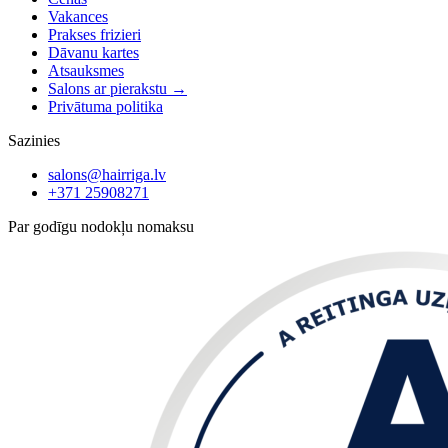
Vakances
Prakses frizieri
Dāvanu kartes
Atsauksmes
Salons ar pierakstu
→
Privātuma politika
Sazinies
salons@hairriga.lv
+371
25908271
Par godīgu nodokļu nomaksu