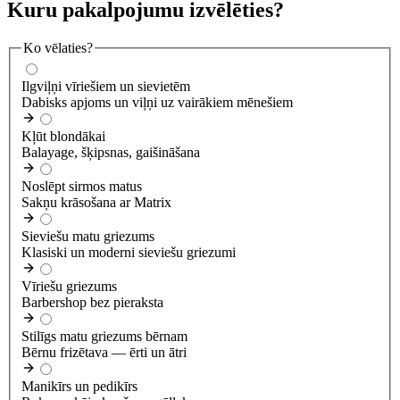
Kuru pakalpojumu izvēlēties?
Ko vēlaties?
Ilgviļņi vīriešiem un sievietēm
Dabisks apjoms un viļņi uz vairākiem mēnešiem
Kļūt blondākai
Balayage, šķipsnas, gaišināšana
Noslēpt sirmos matus
Sakņu krāsošana ar Matrix
Sieviešu matu griezums
Klasiski un moderni sieviešu griezumi
Vīriešu griezums
Barbershop bez pieraksta
Stilīgs matu griezums bērnam
Bērnu frizētava — ērti un ātri
Manikīrs un pedikīrs