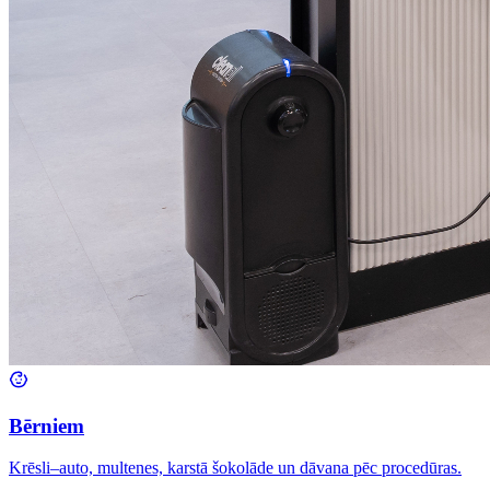
Bērniem
Krēsli–auto, multenes, karstā šokolāde un dāvana pēc procedūras.