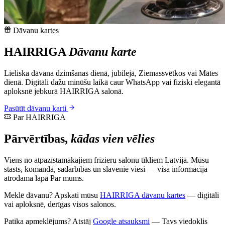
Dāvanu kartes
HAIRRIGA
Dāvanu karte
Lieliska dāvana dzimšanas dienā, jubilejā, Ziemassvētkos vai Mātes
dienā. Digitāli dažu minūšu laikā caur WhatsApp vai fiziski elegantā
aploksnē jebkurā HAIRRIGA salonā.
Pasūtīt dāvanu karti
Par HAIRRIGA
Pārvērtības,
kādas vien vēlies
Viens no atpazīstamākajiem frizieru salonu tīkliem Latvijā. Mūsu
stāsts, komanda, sadarbības un slavenie viesi — visa informācija
atrodama lapā Par mums.
Meklē dāvanu? Apskati mūsu
HAIRRIGA dāvanu kartes
— digitāli
vai aploksnē, derīgas visos salonos.
Patika apmeklējums? Atstāj
Google atsauksmi
— Tavs viedoklis