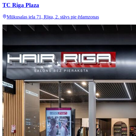
TC Riga Plaza
Mūkusalas iela 71, Rīga, 2. stāvs pie ēdamzonas