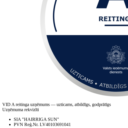
VID A reitinga uzņēmums — uzticams, atbildīgs, godprātīgs
Uzņēmuma rekvizīti
SIA "HAIRRIGA SUN"
PVN Reģ.Nr. LV40103691041