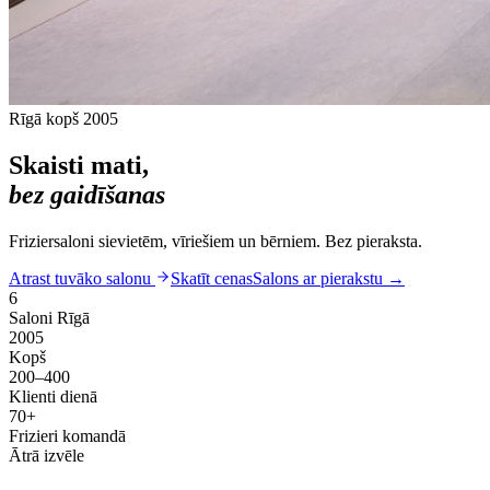
Rīgā kopš 2005
Skaisti mati,
bez gaidīšanas
Friziersaloni sievietēm, vīriešiem un bērniem. Bez pieraksta.
Atrast tuvāko salonu
Skatīt cenas
Salons ar pierakstu
→
6
Saloni Rīgā
2005
Kopš
200–400
Klienti dienā
70+
Frizieri komandā
Ātrā izvēle