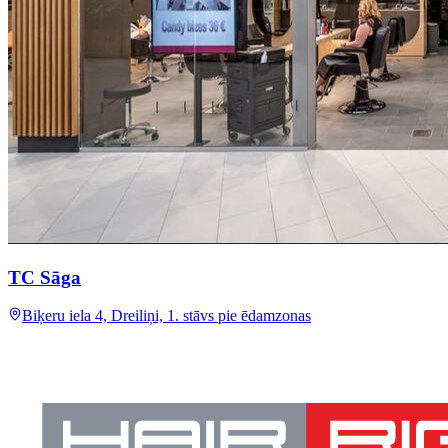
TC Sāga
Biķeru iela 4, Dreiliņi, 1. stāvs pie ēdamzonas