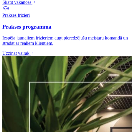
Skatīt vakances
Prakses frizieri
Prakses programma
Iespēja jaunajiem frizieriem augt pieredzējušu meistaru komandā un
strādāt ar reāliem klientiem.
Uzzināt vairāk