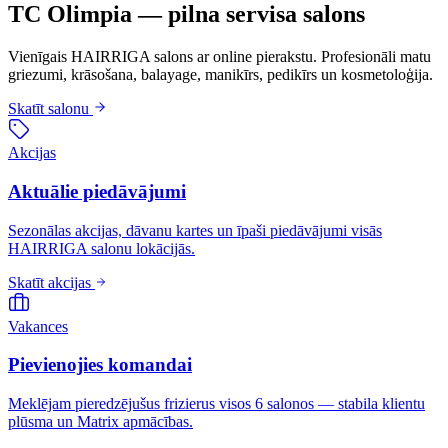
TC Olimpia — pilna servisa salons
Vienīgais HAIRRIGA salons ar online pierakstu. Profesionāli matu
griezumi, krāsošana, balayage, manikīrs, pedikīrs un kosmetoloģija.
Skatīt salonu
Akcijas
Aktuālie piedāvājumi
Sezonālas akcijas, dāvanu kartes un īpaši piedāvājumi visās
HAIRRIGA salonu lokācijās.
Skatīt akcijas
Vakances
Pievienojies komandai
Meklējam pieredzējušus frizierus visos 6 salonos — stabila klientu
plūsma un Matrix apmācības.