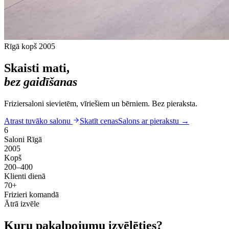
Rīgā kopš 2005
Skaisti mati,
bez gaidīšanas
Friziersaloni sievietēm, vīriešiem un bērniem. Bez pieraksta.
Atrast tuvāko salonu
Skatīt cenas
Salons ar pierakstu
→
6
Saloni Rīgā
2005
Kopš
200–400
Klienti dienā
70+
Frizieri komandā
Ātrā izvēle
Kuru pakalpojumu izvēlēties?