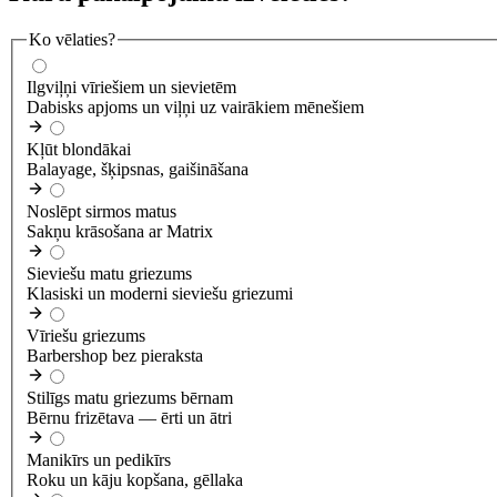
Ko vēlaties?
Ilgviļņi vīriešiem un sievietēm
Dabisks apjoms un viļņi uz vairākiem mēnešiem
Kļūt blondākai
Balayage, šķipsnas, gaišināšana
Noslēpt sirmos matus
Sakņu krāsošana ar Matrix
Sieviešu matu griezums
Klasiski un moderni sieviešu griezumi
Vīriešu griezums
Barbershop bez pieraksta
Stilīgs matu griezums bērnam
Bērnu frizētava — ērti un ātri
Manikīrs un pedikīrs
Roku un kāju kopšana, gēllaka