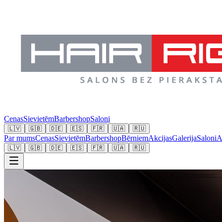
Cenas
Sievietēm
Barbershop
Saloni
🇱🇻
🇬🇧
🇩🇪
🇪🇸
🇫🇷
🇺🇦
🇷🇺
Par mums
Cenas
Sievietēm
Barbershop
Bērniem
Akcijas
Galerija
Saloni
A
🇱🇻
🇬🇧
🇩🇪
🇪🇸
🇫🇷
🇺🇦
🇷🇺