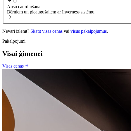
Ausu caurduršana
Bērniem un pieaugušajiem ar Inverness sistēmu
Nevari izlemt?
Skatīt visas cenas
vai
visus pakalpojumus
.
Pakalpojumi
Visai ģimenei
Visas cenas