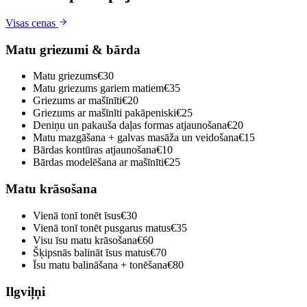
Visas cenas
Matu griezumi & bārda
Matu griezums
€30
Matu griezums gariem matiem
€35
Griezums ar mašīnīti
€20
Griezums ar mašīnīti pakāpeniski
€25
Deniņu un pakauša daļas formas atjaunošana
€20
Matu mazgāšana + galvas masāža un veidošana
€15
Bārdas kontūras atjaunošana
€10
Bārdas modelēšana ar mašīnīti
€25
Matu krāsošana
Vienā tonī tonēt īsus
€30
Vienā tonī tonēt pusgarus matus
€35
Visu īsu matu krāsošana
€60
Šķipsnās balināt īsus matus
€70
Īsu matu balināšana + tonēšana
€80
Ilgviļņi