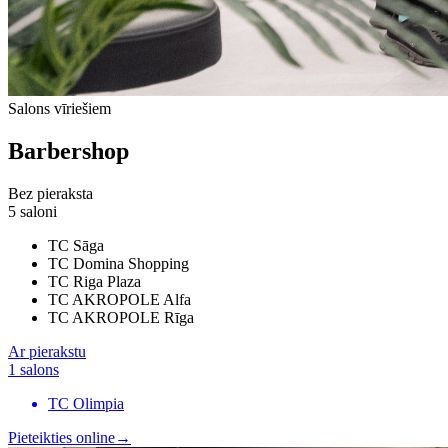
Salons vīriešiem
Barbershop
Bez pieraksta
5 saloni
TC Sāga
TC Domina Shopping
TC Riga Plaza
TC AKROPOLE Alfa
TC AKROPOLE Rīga
Ar pierakstu
1 salons
TC Olimpia
Pieteikties online
→