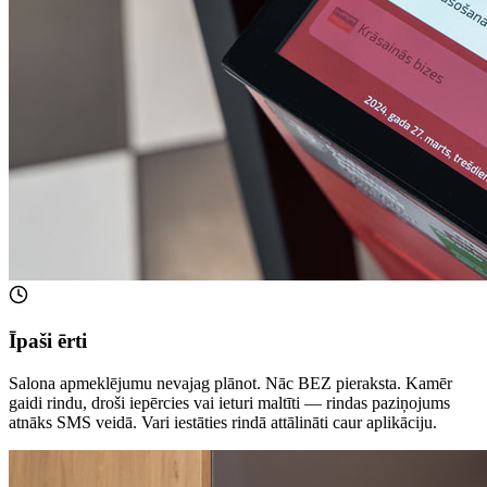
Īpaši ērti
Salona apmeklējumu nevajag plānot. Nāc BEZ pieraksta. Kamēr
gaidi rindu, droši iepērcies vai ieturi maltīti — rindas paziņojums
atnāks SMS veidā. Vari iestāties rindā attālināti caur aplikāciju.