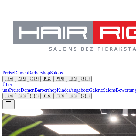
Preise
Damen
Barbershop
Salons
🇱🇻
🇬🇧
🇩🇪
🇪🇸
🇫🇷
🇺🇦
🇷🇺
Über
uns
Preise
Damen
Barbershop
Kinder
Angebote
Galerie
Salons
Bewertun
🇱🇻
🇬🇧
🇩🇪
🇪🇸
🇫🇷
🇺🇦
🇷🇺