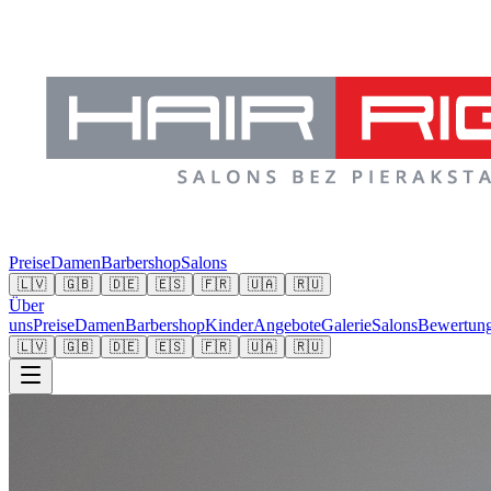
Preise
Damen
Barbershop
Salons
🇱🇻
🇬🇧
🇩🇪
🇪🇸
🇫🇷
🇺🇦
🇷🇺
Über
uns
Preise
Damen
Barbershop
Kinder
Angebote
Galerie
Salons
Bewertun
🇱🇻
🇬🇧
🇩🇪
🇪🇸
🇫🇷
🇺🇦
🇷🇺