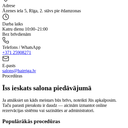
Adrese
Āzenes iela 5, Rīga, 2. stāvs pie ēdamzonas
Darba laiks
Katru dienu 10:00–21:00
Bez brīvdienām
Telefons / WhatsApp
+371
25908271
E-pasts
salons@hairriga.lv
Procedūras
Īss ieskats salona piedāvājumā
Ja atnāksiet un kāds meistars būs brīvs, noteikti Jūs apkalposim.
Taču parasti pierakstu ir daudz — aicinām izmantot online
rezervācijas sistēmu vai sazināties ar administratori.
Populārākās procedūras