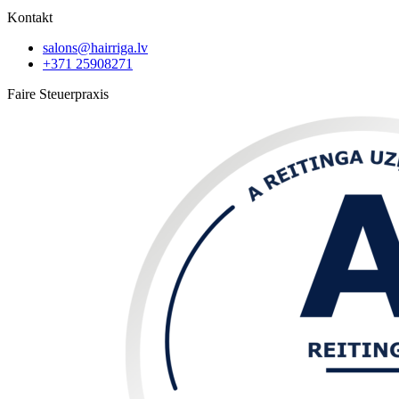
Kontakt
salons@hairriga.lv
+371
25908271
Faire Steuerpraxis