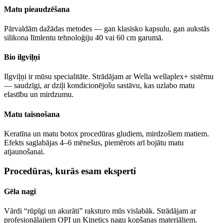
Matu pieaudzēšana
Pārvaldām dažādas metodes — gan klasisko kapsulu, gan aukstās
silikona līmlentu tehnoloģiju 40 vai 60 cm garumā.
Bio ilgviļņi
Ilgviļņi ir mūsu specialitāte. Strādājam ar Wella wellaplex+ sistēmu
— saudzīgi, ar dziļi kondicionējošu sastāvu, kas uzlabo matu
elastību un mirdzumu.
Matu taisnošana
Keratīna un matu botox procedūras gludiem, mirdzošiem matiem.
Efekts saglabājas 4–6 mēnešus, piemērots arī bojātu matu
atjaunošanai.
Procedūras, kurās esam eksperti
Gēla nagi
Vārdi “rūpīgi un akurāti” raksturo mūs vislabāk. Strādājam ar
profesionālajiem OPI un Kinetics nagu kopšanas materiāliem.