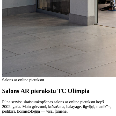
Salons ar online pierakstu
Salons AR pierakstu TC Olimpia
Pilna servisa skaistumkopšanas salons ar online pierakstu kopš
2005. gada. Matu griezumi, krāsošana, balayage, ilgviļņi, manikīrs,
pedikīrs, kosmetoloģija — visai ģimenei.