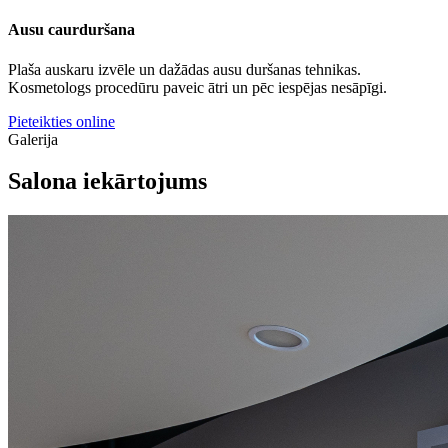
Ausu caurduršana
Plaša auskaru izvēle un dažādas ausu duršanas tehnikas.
Kosmetologs procedūru paveic ātri un pēc iespējas nesāpīgi.
Pieteikties online
Galerija
Salona iekārtojums