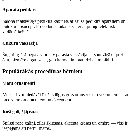
Aparāta pedikīrs
Salonā ir atsevišķs pedikīra kabinets ar sausā pedikīra aparātiem un
putekļu nosūcēju. Procedūras laikā sēžat ērtā, pilnīgi elektriski
vadāmā krēslā.
Cukura vaksācija
Šugaring. Tā nepavisam nav parasta vaksācija — saudzīgāka pret
ādu, piemērota gan sejai, gan ķermenim, gan dziļajam bikini.
Populārākās procedūras bērniem
Matu ornamenti
Meistari var piedāvāt īpaši stilīgus griezumus visiem vecumiem — ar
precīziem ornamentiem un akcentiem.
Koši gali, šķipsnas
Spilgti rozā galiņi, zilas šķipsnas, akcenta krāsas un ombre — viss ir
iespējams arī bērnu matos.