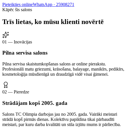
Pieteikties online
WhatsApp ·
25908271
Kāpēc šis salons
Trīs lietas, ko mūsu klienti novērtē
01 — Inovācijas
Pilna servisa salons
Pilna servisa skaistumkopšanas salons ar online pierakstu.
Profesionāli matu griezumi, krāsošana, balayage, manikīrs, pedikīrs,
kosmetoloģija mūsdienīgā un draudzīgā vidē visai ģimenei.
02 — Pieredze
Strādājam kopš 2005. gada
Salons TC Olimpia darbojas jau no 2005. gada. Vairāki meistari
strādā kopš pirmās dienas. Kolektīvu papildina tikai pārbaudīti
meistari, par kuru darba kvalitāti un stila izjūtu mums ir pārliecība.