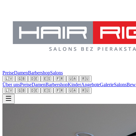
Preise
Damen
Barbershop
Salons
🇱🇻
🇬🇧
🇩🇪
🇪🇸
🇫🇷
🇺🇦
🇷🇺
Über uns
Preise
Damen
Barbershop
Kinder
Angebote
Galerie
Salons
Bewe
🇱🇻
🇬🇧
🇩🇪
🇪🇸
🇫🇷
🇺🇦
🇷🇺