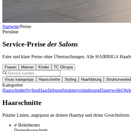
Startseite
/
Preise
Preisliste
Service-Preise
der Salons
Faire und klare Preise ohne Überraschungen. Alle HAIRRIGA Haarbe
Frauen
Männer
Kinder
TC Olimpia
Visas kategorijas
Haarschnitte
Styling
Haarfärbung
Strukturverän
Kategorien
Haarschnitte
Styling
Haarfärbung
Strukturveränderung
Dauerwelle
Ohrl
Haarschnitte
Präzise Linien, angepasst an deinen Haartyp und deine Gesichtsform.
Beliebtestes
Damenhaarschnitt