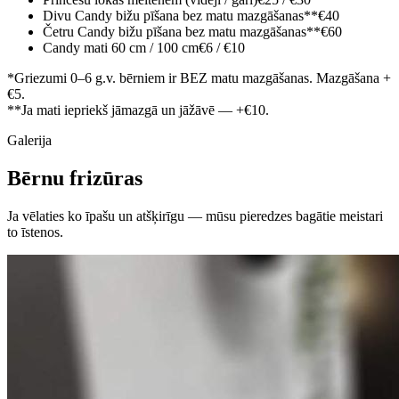
Divu Candy bižu pīšana bez matu mazgāšanas**
€40
Četru Candy bižu pīšana bez matu mazgāšanas**
€60
Candy mati 60 cm / 100 cm
€6 / €10
*Griezumi 0–6 g.v. bērniem ir BEZ matu mazgāšanas. Mazgāšana +
€5.
**Ja mati iepriekš jāmazgā un jāžāvē — +€10.
Galerija
Bērnu frizūras
Ja vēlaties ko īpašu un atšķirīgu — mūsu pieredzes bagātie meistari
to īstenos.