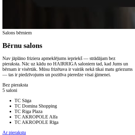
Salons bērniem
Bērnu salons
Nav jāplāno friziera apmeklējums iepriekš — strādājam bez
pieraksta. Nāc uz kādu no HAIRRIGA saloniem tad, kad Jums un
bērnam ir visērtāk. Mūsu frizētava ir vairāk nekā tikai matu griezums
— tas ir piedzīvojums un pozitīva pieredze visai ģimenei.
Bez pieraksta
5 saloni
TC Sāga
TC Domina Shopping
TC Riga Plaza
TC AKROPOLE Alfa
TC AKROPOLE Rīga
Ar pierakstu