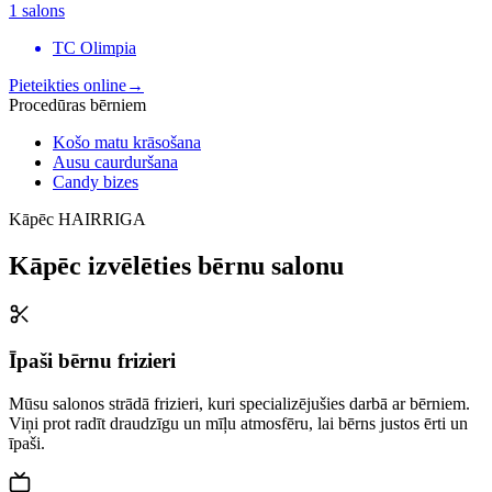
1 salons
TC Olimpia
Pieteikties online
→
Procedūras bērniem
Košo matu krāsošana
Ausu caurduršana
Candy bizes
Kāpēc HAIRRIGA
Kāpēc izvēlēties bērnu salonu
Īpaši bērnu frizieri
Mūsu salonos strādā frizieri, kuri specializējušies darbā ar bērniem.
Viņi prot radīt draudzīgu un mīļu atmosfēru, lai bērns justos ērti un
īpaši.