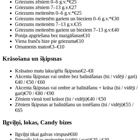
Griezums zēniem 0–6 g.v.*
€25
Griezums zēniem 7–13 g.v.
€27
Griezums meitenēm 0–6 g.v.*
€25
Griezums meitenēm gariem un bieziem 0–6 g.v.*
€30
Griezums meitenēm 7–13 g.v.
€35
Griezums meitenēm gariem un bieziem 7–13 g.v.
€40
Ponija apgriešana bez mazgāšanas
€10
Viena franču bize pie griezuma
€10
Ornaments matos
€3–€10
Krāsošana un šķipsnas
Krāsaino matu laku/gēlu šķipsnas
€2–€8
Akcenta šķipsnas vai ombre bez balināšanas (īsi / vidēji / gari)
€40 / €50 / €60
Akcenta šķipsnas vai ombre ar balināšanu + krāsa (īsi / vidēji /
gari)
€70 / €80 / €90
Zēniem vienā tonī krāsot (īsi / vidēji)
€40 / €50
Zēniem šķipsnas ar balināšanu un tonēšanu (īsi / vidēji)
€55 /
€65
Ilgviļņi, lokas, Candy bizes
Ilgviļņi tikai galvas virspusē
€60
Princešu lokas meitenēm (vidēji / gari)
€25 / €30