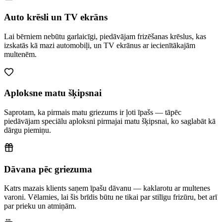
Auto krēsli un TV ekrāns
Lai bērniem nebūtu garlaicīgi, piedāvājam frizēšanas krēslus, kas
izskatās kā mazi automobiļi, un TV ekrānus ar iecienītākajām
multenēm.
Aploksne matu šķipsnai
Saprotam, ka pirmais matu griezums ir ļoti īpašs — tāpēc
piedāvājam speciālu aploksni pirmajai matu šķipsnai, ko saglabāt kā
dārgu piemiņu.
Dāvana pēc griezuma
Katrs mazais klients saņem īpašu dāvanu — kaklarotu ar multenes
varoni. Vēlamies, lai šis brīdis būtu ne tikai par stilīgu frizūru, bet arī
par prieku un atmiņām.