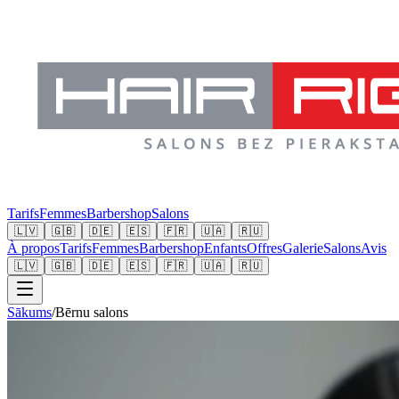
Tarifs
Femmes
Barbershop
Salons
🇱🇻
🇬🇧
🇩🇪
🇪🇸
🇫🇷
🇺🇦
🇷🇺
À propos
Tarifs
Femmes
Barbershop
Enfants
Offres
Galerie
Salons
Avis
🇱🇻
🇬🇧
🇩🇪
🇪🇸
🇫🇷
🇺🇦
🇷🇺
Sākums
/
Bērnu salons