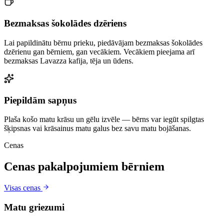
Bezmaksas šokolādes dzēriens
Lai papildinātu bērnu prieku, piedāvājam bezmaksas šokolādes
dzērienu gan bērniem, gan vecākiem. Vecākiem pieejama arī
bezmaksas Lavazza kafija, tēja un ūdens.
Piepildām sapņus
Plaša košo matu krāsu un gēlu izvēle — bērns var iegūt spilgtas
šķipsnas vai krāsainus matu galus bez savu matu bojāšanas.
Cenas
Cenas pakalpojumiem bērniem
Visas cenas
Matu griezumi