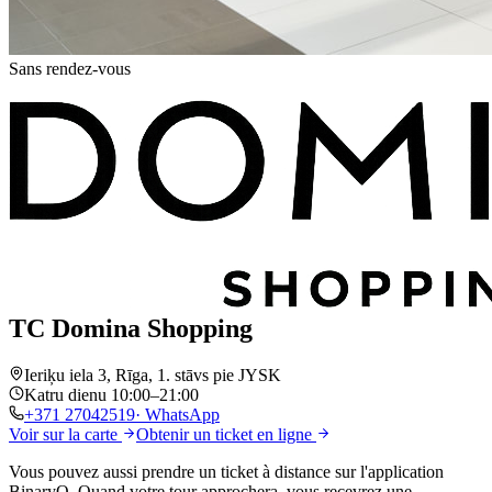
Sans rendez-vous
TC Domina Shopping
Ieriķu iela 3, Rīga, 1. stāvs pie JYSK
Katru dienu 10:00–21:00
+371
27042519
· WhatsApp
Voir sur la carte
Obtenir un ticket en ligne
Vous pouvez aussi prendre un ticket
à distance
sur l'application
BinaryQ. Quand votre tour approchera, vous recevrez
une