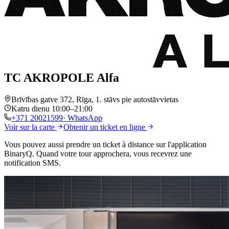
TC AKROPOLE Alfa
Brīvības gatve 372, Rīga, 1. stāvs pie autostāvvietas
Katru dienu 10:00–21:00
+371
20021599
· WhatsApp
Voir sur la carte
Obtenir un ticket en ligne
Vous pouvez aussi prendre un ticket
à distance
sur l'application
BinaryQ. Quand votre tour approchera, vous recevrez
une
notification SMS
.