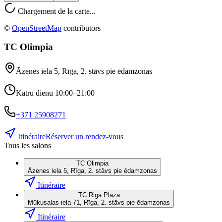
Chargement de la carte...
©
OpenStreetMap
contributors
TC Olimpia
Āzenes iela 5, Rīga, 2. stāvs pie ēdamzonas
Katru dienu 10:00–21:00
+371
25908271
Itinéraire
Réserver un rendez-vous
Tous les salons
TC Olimpia
Āzenes iela 5, Rīga, 2. stāvs pie ēdamzonas
Itinéraire
TC Riga Plaza
Mūkusalas iela 71, Rīga, 2. stāvs pie ēdamzonas
Itinéraire