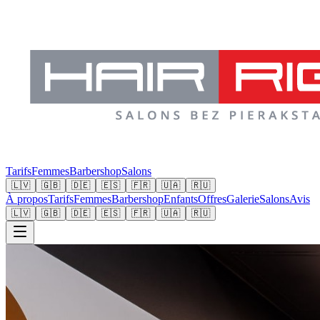
Tarifs
Femmes
Barbershop
Salons
🇱🇻
🇬🇧
🇩🇪
🇪🇸
🇫🇷
🇺🇦
🇷🇺
À propos
Tarifs
Femmes
Barbershop
Enfants
Offres
Galerie
Salons
Avis
🇱🇻
🇬🇧
🇩🇪
🇪🇸
🇫🇷
🇺🇦
🇷🇺