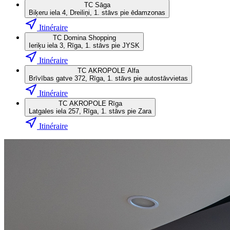
TC Sāga
Biķeru iela 4, Dreiliņi, 1. stāvs pie ēdamzonas
Itinéraire
TC Domina Shopping
Ieriķu iela 3, Rīga, 1. stāvs pie JYSK
Itinéraire
TC AKROPOLE Alfa
Brīvības gatve 372, Rīga, 1. stāvs pie autostāvvietas
Itinéraire
TC AKROPOLE Rīga
Latgales iela 257, Rīga, 1. stāvs pie Zara
Itinéraire