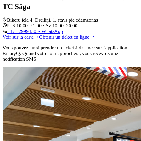
TC Sāga
Biķeru iela 4, Dreiliņi, 1. stāvs pie ēdamzonas
P–S 10:00–21:00 · Sv 10:00–20:00
+371
29993305
· WhatsApp
Voir sur la carte
Obtenir un ticket en ligne
Vous pouvez aussi prendre un ticket
à distance
sur l'application
BinaryQ. Quand votre tour approchera, vous recevrez
une
notification SMS
.