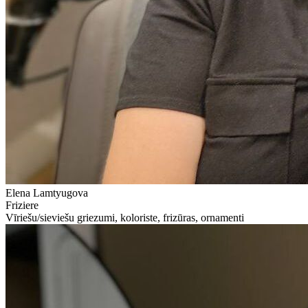
Elena Lamtyugova
Friziere
Vīriešu/sieviešu griezumi, koloriste, frizūras, ornamenti