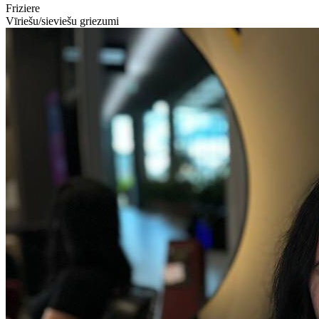
Friziere
Vīriešu/sieviešu griezumi