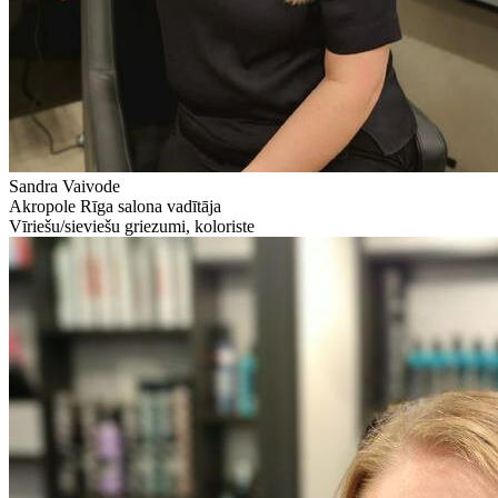
Sandra Vaivode
Akropole Rīga salona vadītāja
Vīriešu/sieviešu griezumi, koloriste