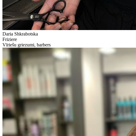
Daria Shkrabotska
Friziere
Vīriešu griezumi, barbers