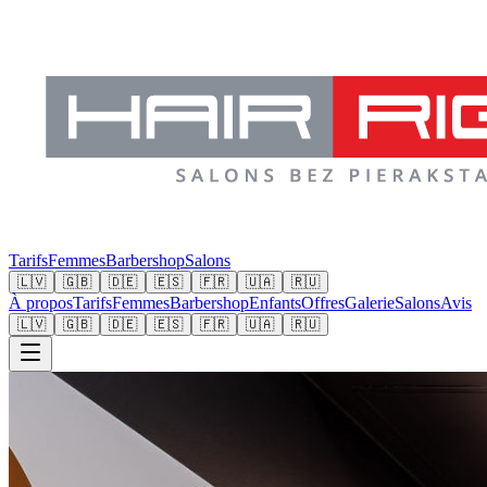
Tarifs
Femmes
Barbershop
Salons
🇱🇻
🇬🇧
🇩🇪
🇪🇸
🇫🇷
🇺🇦
🇷🇺
À propos
Tarifs
Femmes
Barbershop
Enfants
Offres
Galerie
Salons
Avis
🇱🇻
🇬🇧
🇩🇪
🇪🇸
🇫🇷
🇺🇦
🇷🇺