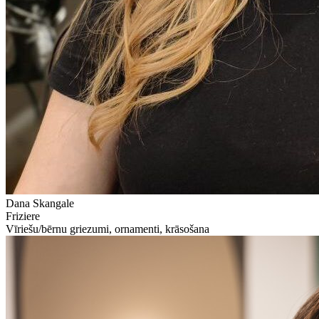
Dana Skangale
Friziere
Vīriešu/bērnu griezumi, ornamenti, krāsošana