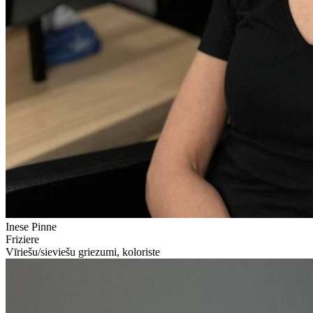
Inese Pinne
Friziere
Vīriešu/sieviešu griezumi, koloriste