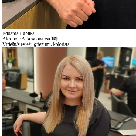
Eduards Bubliks
Akropole Alfa salona vadītājs
Vīriešu/sieviešu griezumi, kolorists