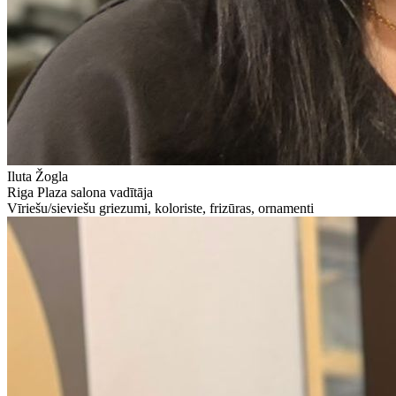
Iluta Žogla
Riga Plaza salona vadītāja
Vīriešu/sieviešu griezumi, koloriste, frizūras, ornamenti