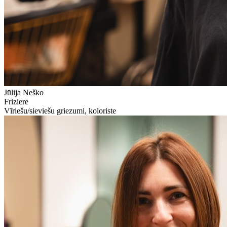
Jūlija Neško
Friziere
Vīriešu/sieviešu griezumi, koloriste