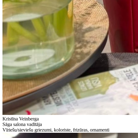
Kristīna Veinberga
Sāga salona vadītāja
Vīriešu/sieviešu griezumi, koloriste, frizūras, ornamenti