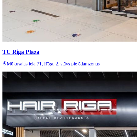
TC Riga Plaza
Mūkusalas iela 71, Rīga, 2. stāvs pie ēdamzonas