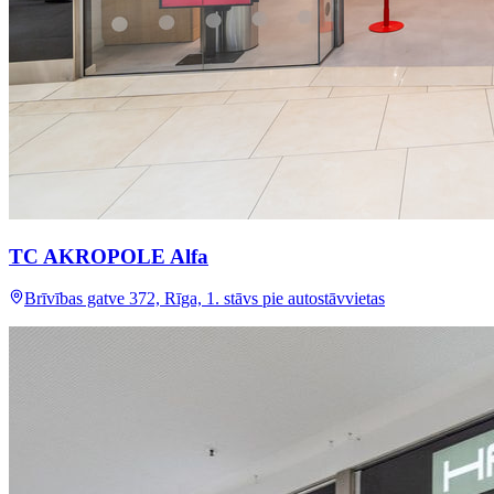
TC AKROPOLE Alfa
Brīvības gatve 372, Rīga, 1. stāvs pie autostāvvietas