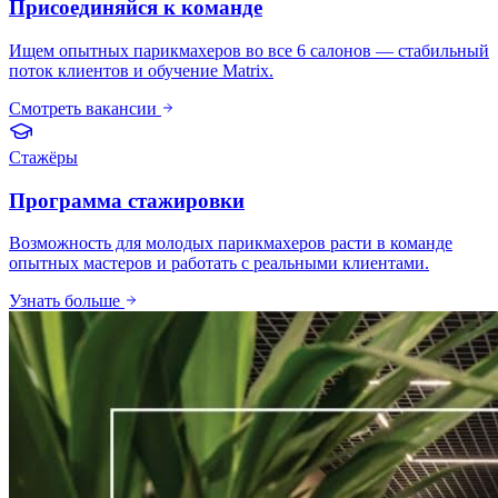
Присоединяйся к команде
Ищем опытных парикмахеров во все 6 салонов — стабильный
поток клиентов и обучение Matrix.
Смотреть вакансии
Стажёры
Программа стажировки
Возможность для молодых парикмахеров расти в команде
опытных мастеров и работать с реальными клиентами.
Узнать больше