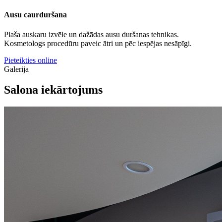
Ausu caurduršana
Plaša auskaru izvēle un dažādas ausu duršanas tehnikas.
Kosmetologs procedūru paveic ātri un pēc iespējas nesāpīgi.
Pieteikties online
Galerija
Salona iekārtojums