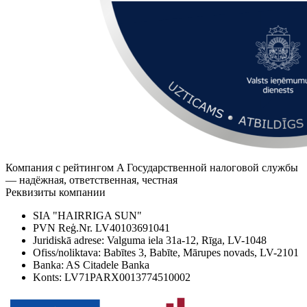
Компания с рейтингом A Государственной налоговой службы
— надёжная, ответственная, честная
Реквизиты компании
SIA "HAIRRIGA SUN"
PVN Reģ.Nr. LV40103691041
Juridiskā adrese: Valguma iela 31a-12, Rīga, LV-1048
Ofiss/noliktava: Babītes 3, Babīte, Mārupes novads, LV-2101
Banka: AS Citadele Banka
Konts: LV71PARX0013774510002