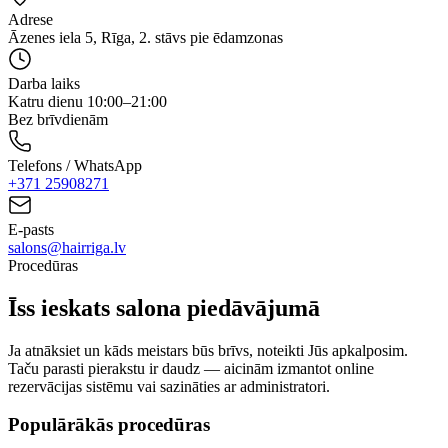
Adrese
Āzenes iela 5, Rīga, 2. stāvs pie ēdamzonas
Darba laiks
Katru dienu 10:00–21:00
Bez brīvdienām
Telefons / WhatsApp
+371
25908271
E-pasts
salons@hairriga.lv
Procedūras
Īss ieskats salona piedāvājumā
Ja atnāksiet un kāds meistars būs brīvs, noteikti Jūs apkalposim.
Taču parasti pierakstu ir daudz — aicinām izmantot online
rezervācijas sistēmu vai sazināties ar administratori.
Populārākās procedūras