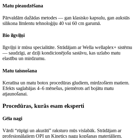
Matu pieaudzēšana
Pārvaldām dažādas metodes — gan klasisko kapsulu, gan aukstās
silikona līmlentu tehnoloģiju 40 vai 60 cm garumā.
Bio ilgviļņi
Ilgviļņi ir mūsu specialitāte. Strādājam ar Wella wellaplex+ sistēmu
— saudzīgi, ar dziļi kondicionējošu sastāvu, kas uzlabo matu
elastību un mirdzumu.
Matu taisnošana
Keratīna un matu botox procedūras gludiem, mirdzošiem matiem.
Efekts saglabājas 4–6 mēnešus, piemērots arī bojātu matu
atjaunošanai.
Procedūras, kurās esam eksperti
Gēla nagi
Vārdi “rūpīgi un akurāti” raksturo mūs vislabāk. Strādājam ar
profesionālajiem OPI un Kinetics nagu kopšanas materiāliem.