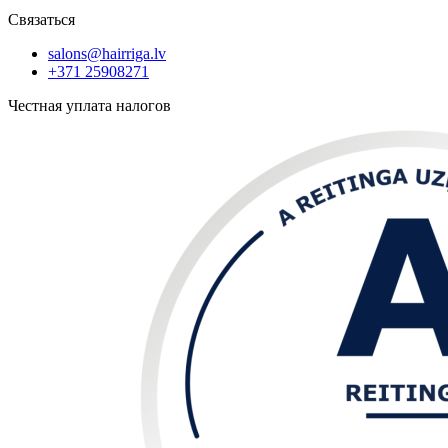
Связаться
salons@hairriga.lv
+371
25908271
Честная уплата налогов