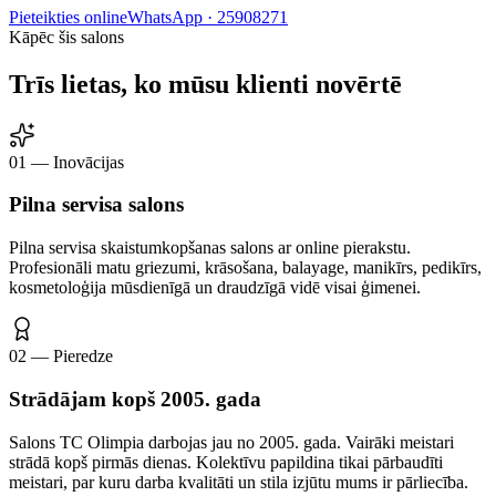
Pieteikties online
WhatsApp ·
25908271
Kāpēc šis salons
Trīs lietas, ko mūsu klienti novērtē
01 — Inovācijas
Pilna servisa salons
Pilna servisa skaistumkopšanas salons ar online pierakstu.
Profesionāli matu griezumi, krāsošana, balayage, manikīrs, pedikīrs,
kosmetoloģija mūsdienīgā un draudzīgā vidē visai ģimenei.
02 — Pieredze
Strādājam kopš 2005. gada
Salons TC Olimpia darbojas jau no 2005. gada. Vairāki meistari
strādā kopš pirmās dienas. Kolektīvu papildina tikai pārbaudīti
meistari, par kuru darba kvalitāti un stila izjūtu mums ir pārliecība.