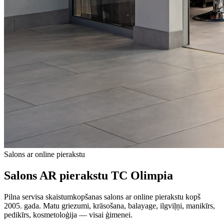
Salons ar online pierakstu
Salons AR pierakstu TC Olimpia
Pilna servisa skaistumkopšanas salons ar online pierakstu kopš
2005. gada. Matu griezumi, krāsošana, balayage, ilgviļņi, manikīrs,
pedikīrs, kosmetoloģija — visai ģimenei.