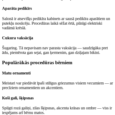
Aparāta pedikīrs
Salonā ir atsevišķs pedikīra kabinets ar sausā pedikīra aparātiem un
putekļu nosūcēju. Procedūras laikā sēžat ērtā, pilnīgi elektriski
vadāmā krēslā.
Cukura vaksācija
Šugaring. Tā nepavisam nav parasta vaksācija — saudzīgāka pret
ādu, piemērota gan sejai, gan ķermenim, gan dziļajam bikini.
Populārākās procedūras bērniem
Matu ornamenti
Meistari var piedāvāt īpaši stilīgus griezumus visiem vecumiem — ar
precīziem ornamentiem un akcentiem.
Koši gali, šķipsnas
Spilgti rozā galiņi, zilas šķipsnas, akcenta krāsas un ombre — viss ir
iespējams arī bērnu matos.