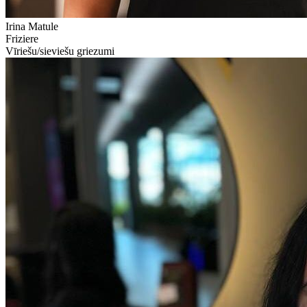
Irina Matule
Friziere
Vīriešu/sieviešu griezumi