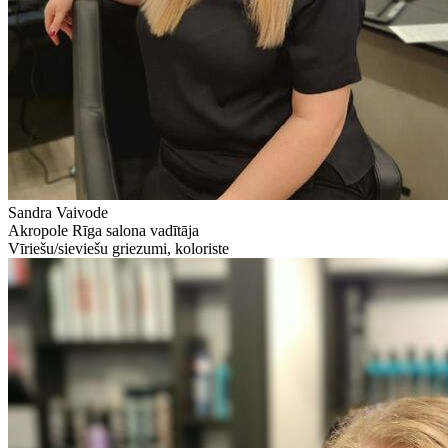
Sandra Vaivode
Akropole Rīga salona vadītāja
Vīriešu/sieviešu griezumi, koloriste