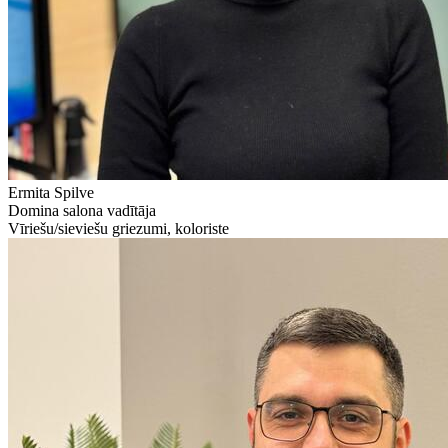
Ermita Spilve
Domina salona vadītāja
Vīriešu/sieviešu griezumi, koloriste