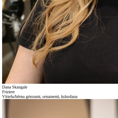
Dana Skangale
Friziere
Vīriešu/bērnu griezumi, ornamenti, krāsošana