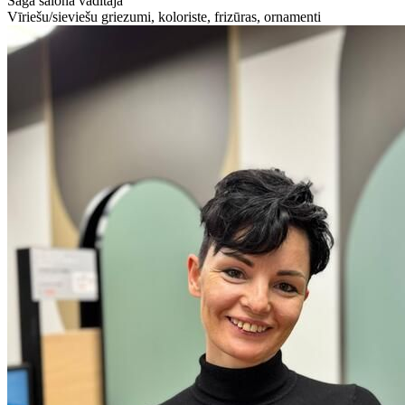
Sāga salona vadītāja
Vīriešu/sieviešu griezumi, koloriste, frizūras, ornamenti