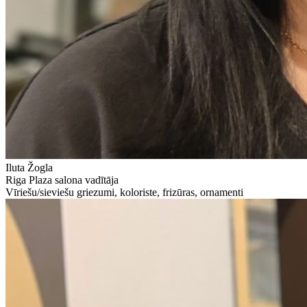
Iluta Žogla
Riga Plaza salona vadītāja
Vīriešu/sieviešu griezumi, koloriste, frizūras, ornamenti