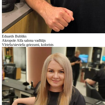
Eduards Bubliks
Akropole Alfa salona vadītājs
Vīriešu/sieviešu griezumi, kolorists