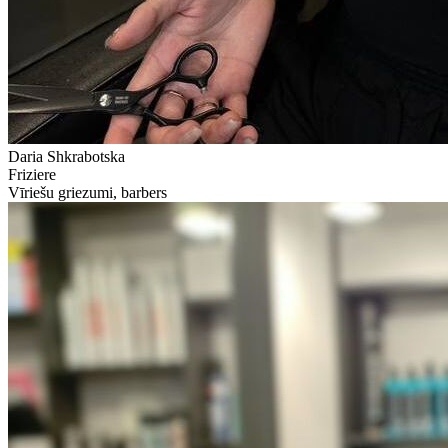
Daria Shkrabotska
Friziere
Vīriešu griezumi, barbers