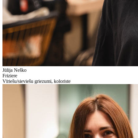
Jūlija Neško
Friziere
Vīriešu/sieviešu griezumi, koloriste