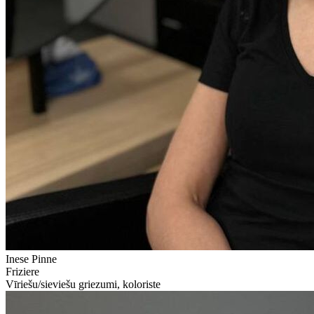
Inese Pinne
Friziere
Vīriešu/sieviešu griezumi, koloriste