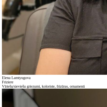
Elena Lamtyugova
Friziere
Vīriešu/sieviešu griezumi, koloriste, frizūras, ornamenti