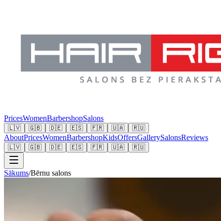
Prices
Women
Barbershop
Salons
🇱🇻
🇬🇧
🇩🇪
🇪🇸
🇫🇷
🇺🇦
🇷🇺
About
Prices
Women
Barbershop
Kids
Offers
Gallery
Salons
Reviews
🇱🇻
🇬🇧
🇩🇪
🇪🇸
🇫🇷
🇺🇦
🇷🇺
Sākums
/
Bērnu salons