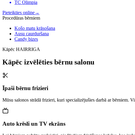
TC Olimpia
Pieteikties online
→
Procedūras bērniem
Košo matu krāsošana
Ausu caurduršana
Candy bizes
Kāpēc HAIRRIGA
Kāpēc izvēlēties bērnu salonu
Īpaši bērnu frizieri
Mūsu salonos strādā frizieri, kuri specializējušies darbā ar bērniem. Viņ
Auto krēsli un TV ekrāns