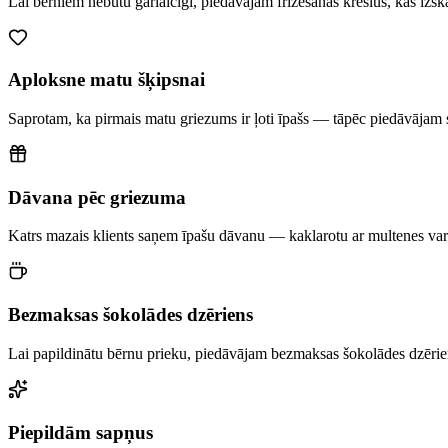
Lai bērniem nebūtu garlaicīgi, piedāvājam frizēšanas krēslus, kas iz
Aploksne matu šķipsnai
Saprotam, ka pirmais matu griezums ir ļoti īpašs — tāpēc piedāvājam 
Dāvana pēc griezuma
Katrs mazais klients saņem īpašu dāvanu — kaklarotu ar multenes varoni.
Bezmaksas šokolādes dzēriens
Lai papildinātu bērnu prieku, piedāvājam bezmaksas šokolādes dzēri
Piepildām sapņus