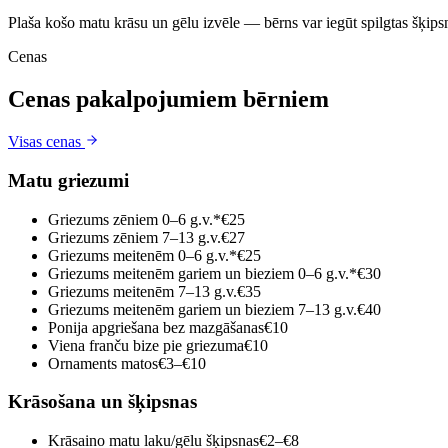
Plaša košo matu krāsu un gēlu izvēle — bērns var iegūt spilgtas šķip
Cenas
Cenas pakalpojumiem bērniem
Visas cenas
Matu griezumi
Griezums zēniem 0–6 g.v.*
€25
Griezums zēniem 7–13 g.v.
€27
Griezums meitenēm 0–6 g.v.*
€25
Griezums meitenēm gariem un bieziem 0–6 g.v.*
€30
Griezums meitenēm 7–13 g.v.
€35
Griezums meitenēm gariem un bieziem 7–13 g.v.
€40
Ponija apgriešana bez mazgāšanas
€10
Viena franču bize pie griezuma
€10
Ornaments matos
€3–€10
Krāsošana un šķipsnas
Krāsaino matu laku/gēlu šķipsnas
€2–€8