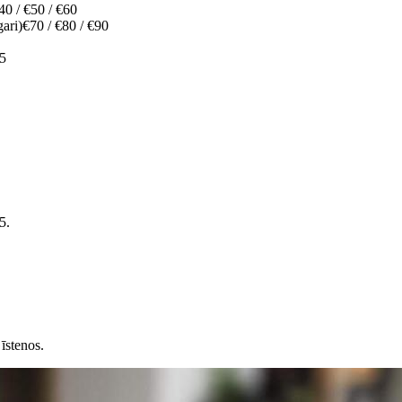
40 / €50 / €60
gari)
€70 / €80 / €90
65
5.
īstenos.