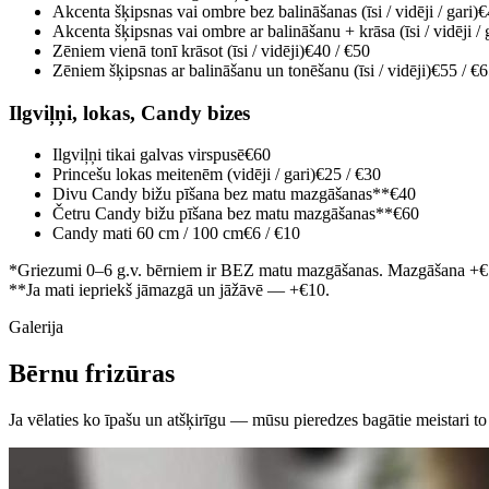
Akcenta šķipsnas vai ombre bez balināšanas (īsi / vidēji / gari)
€
Akcenta šķipsnas vai ombre ar balināšanu + krāsa (īsi / vidēji / 
Zēniem vienā tonī krāsot (īsi / vidēji)
€40 / €50
Zēniem šķipsnas ar balināšanu un tonēšanu (īsi / vidēji)
€55 / €
Ilgviļņi, lokas, Candy bizes
Ilgviļņi tikai galvas virspusē
€60
Princešu lokas meitenēm (vidēji / gari)
€25 / €30
Divu Candy bižu pīšana bez matu mazgāšanas**
€40
Četru Candy bižu pīšana bez matu mazgāšanas**
€60
Candy mati 60 cm / 100 cm
€6 / €10
*Griezumi 0–6 g.v. bērniem ir BEZ matu mazgāšanas. Mazgāšana +€
**Ja mati iepriekš jāmazgā un jāžāvē — +€10.
Galerija
Bērnu frizūras
Ja vēlaties ko īpašu un atšķirīgu — mūsu pieredzes bagātie meistari to 