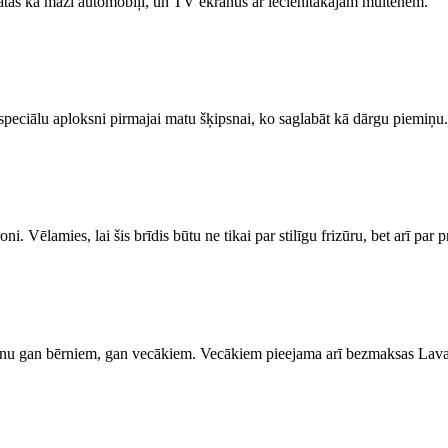
skatās kā mazi automobiļi, un TV ekrānus ar iecienītākajām multenēm.
speciālu aploksni pirmajai matu šķipsnai, ko saglabāt kā dārgu piemiņu.
 Vēlamies, lai šis brīdis būtu ne tikai par stilīgu frizūru, bet arī par
enu gan bērniem, gan vecākiem. Vecākiem pieejama arī bezmaksas Lavazz