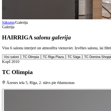
Sākums
/
Galerija
Galerija
HAIRRIGA
salonu galerija
Visu 6 salonu interjeri un atmosfēra vienuviet. Izvēlies salonu, lai filtrē
Visi saloni
TC Olimpia
TC Riga Plaza
TC Sāga
TC Domina Shopp
Kopš
2010
TC Olimpia
Āzenes iela 5, Rīga, 2. stāvs pie ēdamzonas