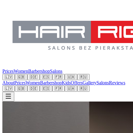
Prices
Women
Barbershop
Salons
🇱🇻
🇬🇧
🇩🇪
🇪🇸
🇫🇷
🇺🇦
🇷🇺
About
Prices
Women
Barbershop
Kids
Offers
Gallery
Salons
Reviews
🇱🇻
🇬🇧
🇩🇪
🇪🇸
🇫🇷
🇺🇦
🇷🇺