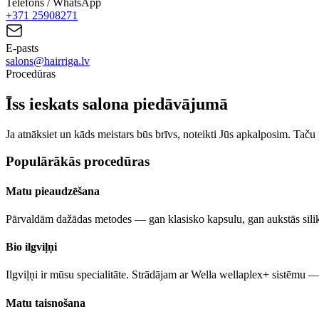
Telefons / WhatsApp
+371
25908271
E-pasts
salons@hairriga.lv
Procedūras
Īss ieskats salona piedāvājumā
Ja atnāksiet un kāds meistars būs brīvs, noteikti Jūs apkalposim. Taču 
Populārākās procedūras
Matu pieaudzēšana
Pārvaldām dažādas metodes — gan klasisko kapsulu, gan aukstās sili
Bio ilgviļņi
Ilgviļņi ir mūsu specialitāte. Strādājam ar Wella wellaplex+ sistēmu 
Matu taisnošana