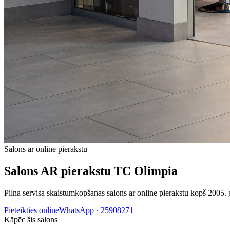
Salons ar online pierakstu
Salons AR pierakstu TC Olimpia
Pilna servisa skaistumkopšanas salons ar online pierakstu kopš 2005. 
Pieteikties online
WhatsApp ·
25908271
Kāpēc šis salons