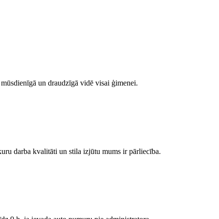
a mūsdienīgā un draudzīgā vidē visai ģimenei.
ru darba kvalitāti un stila izjūtu mums ir pārliecība.