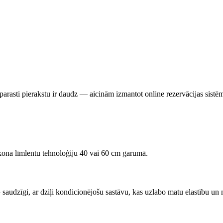
parasti pierakstu ir daudz — aicinām izmantot online rezervācijas sistēmu
kona līmlentu tehnoloģiju 40 vai 60 cm garumā.
— saudzīgi, ar dziļi kondicionējošu sastāvu, kas uzlabo matu elastību u