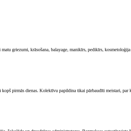
li matu griezumi, krāsošana, balayage, manikīrs, pedikīrs, kosmetoloģij
opš pirmās dienas. Kolektīvu papildina tikai pārbaudīti meistari, par ku