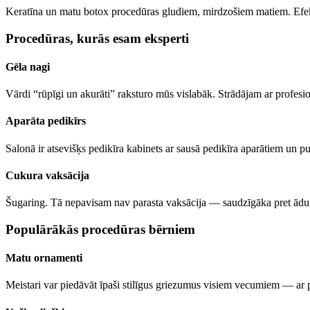
Keratīna un matu botox procedūras gludiem, mirdzošiem matiem. Efekt
Procedūras, kurās esam eksperti
Gēla nagi
Vārdi “rūpīgi un akurāti” raksturo mūs vislabāk. Strādājam ar profes
Aparāta pedikīrs
Salonā ir atsevišķs pedikīra kabinets ar sausā pedikīra aparātiem un pu
Cukura vaksācija
Šugaring. Tā nepavisam nav parasta vaksācija — saudzīgāka pret ādu,
Populārākās procedūras bērniem
Matu ornamenti
Meistari var piedāvāt īpaši stilīgus griezumus visiem vecumiem — ar