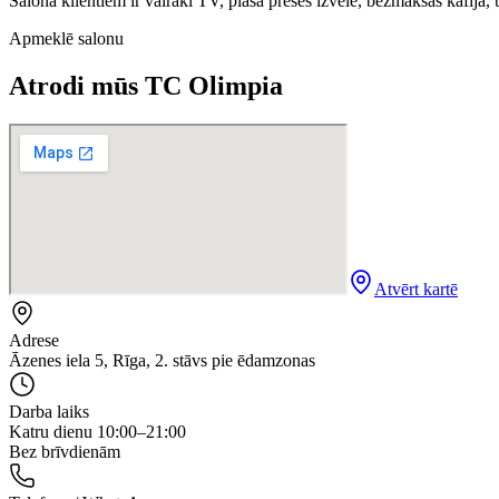
Salonā klientiem ir vairāki TV, plaša preses izvēle, bezmaksas kafija,
Apmeklē salonu
Atrodi mūs TC Olimpia
Atvērt kartē
Adrese
Āzenes iela 5, Rīga, 2. stāvs pie ēdamzonas
Darba laiks
Katru dienu 10:00–21:00
Bez brīvdienām