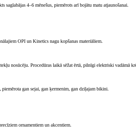
s saglabājas 4–6 mēnešus, piemērots arī bojātu matu atjaunošanai.
ionālajiem OPI un Kinetics nagu kopšanas materiāliem.
tekļu nosūcēju. Procedūras laikā sēžat ērtā, pilnīgi elektriski vadāmā kr
 piemērota gan sejai, gan ķermenim, gan dziļajam bikini.
 precīziem ornamentiem un akcentiem.