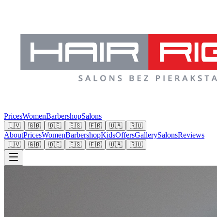
Prices
Women
Barbershop
Salons
🇱🇻
🇬🇧
🇩🇪
🇪🇸
🇫🇷
🇺🇦
🇷🇺
About
Prices
Women
Barbershop
Kids
Offers
Gallery
Salons
Reviews
🇱🇻
🇬🇧
🇩🇪
🇪🇸
🇫🇷
🇺🇦
🇷🇺