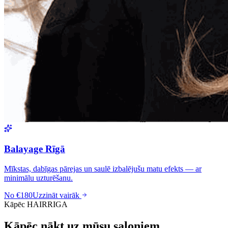
Balayage Rīgā
Mīkstas, dabīgas pārejas un saulē izbalējušu matu efekts — ar
minimālu uzturēšanu.
No €180
Uzzināt vairāk
Kāpēc HAIRRIGA
Kāpēc nākt uz mūsu saloniem