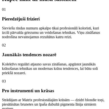
0
1
Pieredzējuši frizieri
Sieviešu rindas numuru apkalpo tikai profesionāli koloristi, kuri
izcili pārvalda griezumu un veidošanas tehnikas. Viņu zināšanas
nodrošina nevainojamus rezultātus katru reizi.
0
2
Jaunākās tendences nozarē
Kolektīvs regulāri atjauno savas zināšanas, apgūstot jaunākās
krāsošanas tehnikas un modernas krāsu tendences, lai būtu soli
priekšā nozarei.
0
3
Pro instrumenti un krāsas
Strādājam ar Matrix profesionālajām krāsām — dzidri blondie toņi,
piesātinātas brunetes un īpaša dubultā pigmenta līnija sirmiem
matiem.