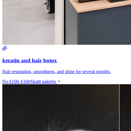
keratin and hair botox
Hair restoration, smoothness, and shine for several months.
No
€100–€160
Skatīt galeriju