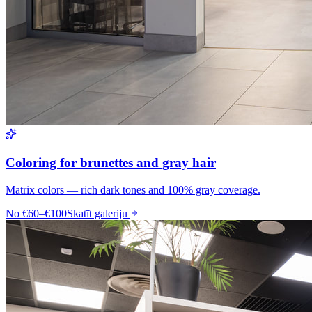
Coloring for brunettes and gray hair
Matrix colors — rich dark tones and 100% gray coverage.
No
€60–€100
Skatīt galeriju