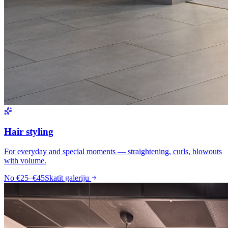
Hair styling
For everyday and special moments — straightening, curls, blowouts
with volume.
No
€25–€45
Skatīt galeriju