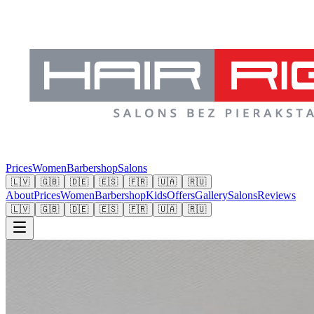
Prices
Women
Barbershop
Salons
🇱🇻
🇬🇧
🇩🇪
🇪🇸
🇫🇷
🇺🇦
🇷🇺
About
Prices
Women
Barbershop
Kids
Offers
Gallery
Salons
Reviews
🇱🇻
🇬🇧
🇩🇪
🇪🇸
🇫🇷
🇺🇦
🇷🇺