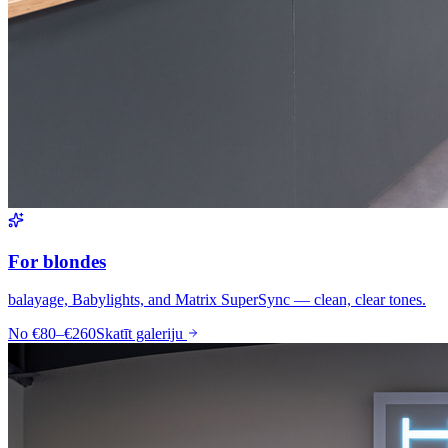
For blondes
balayage, Babylights, and Matrix SuperSync — clean, clear tones.
No
€80–€260
Skatīt galeriju